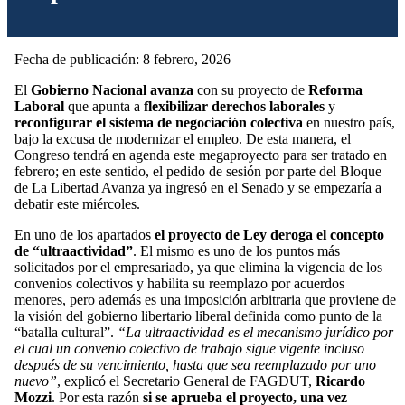
Fecha de publicación: 8 febrero, 2026
El
Gobierno Nacional
avanza
con su proyecto de
Reforma
Laboral
que apunta a
flexibilizar derechos laborales
y
reconfigurar el sistema de negociación colectiva
en nuestro país,
bajo la excusa de modernizar el empleo. De esta manera, el
Congreso tendrá en agenda este megaproyecto para ser tratado en
febrero; en este sentido, el pedido de sesión por parte del Bloque
de La Libertad Avanza ya ingresó en el Senado y se empezaría a
debatir este miércoles.
En uno de los apartados
el proyecto de Ley deroga el concepto
de “ultraactividad”
. El mismo es uno de los puntos más
solicitados por el empresariado, ya que elimina la vigencia de los
convenios colectivos y habilita su reemplazo por acuerdos
menores, pero además es una imposición arbitraria que proviene de
la visión del gobierno libertario liberal definida como punto de la
“batalla cultural”.
“La ultraactividad es el mecanismo jurídico por
el cual un convenio colectivo de trabajo sigue vigente incluso
después de su vencimiento, hasta que sea reemplazado por uno
nuevo”
, explicó el Secretario General de FAGDUT,
Ricardo
Mozzi
. Por esta razón
si se aprueba el proyecto, una vez