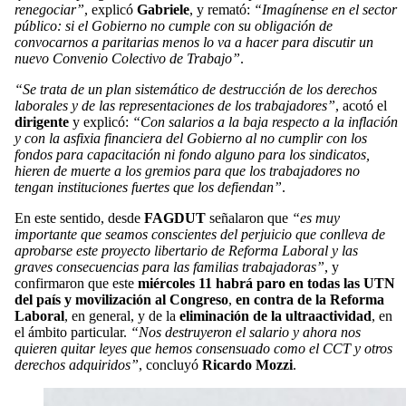
renegociar”
, explicó
Gabriele
, y remató:
“Imagínense en el sector
público: si el Gobierno no cumple con su obligación de
convocarnos a paritarias menos lo va a hacer para discutir un
nuevo Convenio Colectivo de Trabajo”
.
“Se trata de un plan sistemático de destrucción de los derechos
laborales y de las representaciones de los trabajadores”
, acotó el
dirigente
y explicó:
“Con salarios a la baja respecto a la inflación
y con la asfixia financiera del Gobierno al no cumplir con los
fondos para capacitación ni fondo alguno para los sindicatos,
hieren de muerte a los gremios para que los trabajadores no
tengan instituciones fuertes que los defiendan”
.
En este sentido, desde
FAGDUT
señalaron que
“es muy
importante que seamos conscientes del perjuicio que conlleva de
aprobarse este proyecto libertario de Reforma Laboral y las
graves consecuencias para las familias trabajadoras”
, y
confirmaron que este
miércoles 11 habrá paro en todas las UTN
del país y movilización al Congreso
,
en contra de la Reforma
Laboral
, en general, y de la
eliminación de la ultraactividad
, en
el ámbito particular.
“Nos destruyeron el salario y ahora nos
quieren quitar leyes que hemos consensuado como el CCT y otros
derechos adquiridos”
, concluyó
Ricardo Mozzi
.