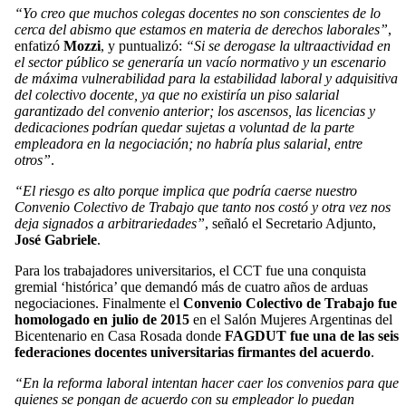
“Yo creo que muchos colegas docentes no son conscientes de lo
cerca del abismo que estamos en materia de derechos laborales”
,
enfatizó
Mozzi
, y puntualizó:
“Si se derogase la ultraactividad en
el sector público se generaría un vacío normativo y un escenario
de máxima vulnerabilidad para la estabilidad laboral y adquisitiva
del colectivo docente, ya que no existiría un piso salarial
garantizado del convenio anterior; los ascensos, las licencias y
dedicaciones podrían quedar sujetas a voluntad de la parte
empleadora en la negociación; no habría plus salarial, entre
otros”
.
“El riesgo es alto porque implica que podría caerse nuestro
Convenio Colectivo de Trabajo que tanto nos costó y otra vez nos
deja signados a arbitrariedades”
, señaló el Secretario Adjunto,
José Gabriele
.
Para los trabajadores universitarios, el CCT fue una conquista
gremial ‘histórica’ que demandó más de cuatro años de arduas
negociaciones. Finalmente el
Convenio Colectivo de Trabajo fue
homologado en julio de 2015
en el Salón Mujeres Argentinas del
Bicentenario en Casa Rosada donde
FAGDUT fue una de las seis
federaciones docentes universitarias firmantes del acuerdo
.
“En la reforma laboral intentan hacer caer los convenios para que
quienes se pongan de acuerdo con su empleador lo puedan