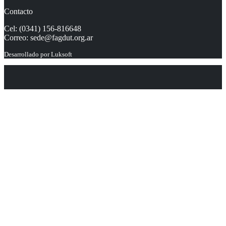
Contacto
Cel: (0341) 156-816648
Correo:
sede@fagdut.org.ar
Desarrollado por
Luksoft