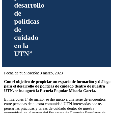
desarrollo
de
políticas
de
cuidado
en la
UTN”
Fecha de publicación: 3 marzo, 2023
Con el objetivo de propiciar un espacio de formación y diálogo
para el desarrollo de políticas de cuidado dentro de nuestra
UTN, se inauguró la Escuela Popular Micaela García.
El miércoles 1º de marzo, se dió inicio a una serie de encuentros
entre personas de nuestra comunidad UTN interesadas por re-
pensar las prácticas y tareas de cuidado dentro de nuestra
comunidad, en el marco del Programa de Escuelas Populares de