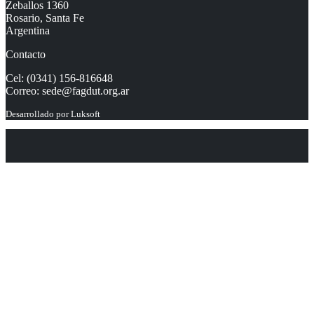
Zeballos 1360
Rosario, Santa Fe
Argentina
Contacto
Cel: (0341) 156-816648
Correo:
sede@fagdut.org.ar
Desarrollado por
Luksoft