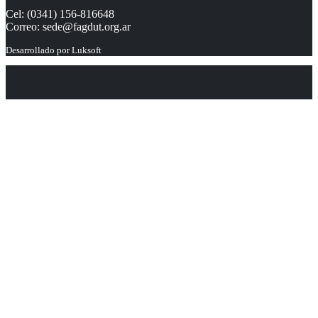
Cel: (0341) 156-816648
Correo:
sede@fagdut.org.ar
Desarrollado por
Luksoft