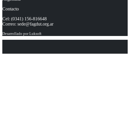
Contacto
Cel: (0341) 156-816648
Correo:
sede@fagdut.org.ar
Desarrollado por
Luksoft