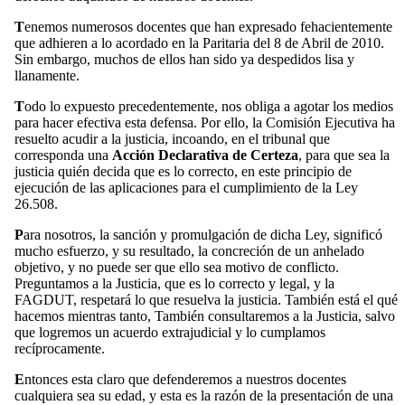
T
enemos numerosos docentes que han expresado fehacientemente
que adhieren a lo acordado en la Paritaria del 8 de Abril de 2010.
Sin embargo, muchos de ellos han sido ya despedidos lisa y
llanamente.
T
odo lo expuesto precedentemente, nos obliga a agotar los medios
para hacer efectiva esta defensa. Por ello, la Comisión Ejecutiva ha
resuelto acudir a la justicia, incoando, en el tribunal que
corresponda una
Acción Declarativa de Certeza
, para que sea la
justicia quién decida que es lo correcto, en este principio de
ejecución de las aplicaciones para el cumplimiento de la Ley
26.508.
P
ara nosotros, la sanción y promulgación de dicha Ley, significó
mucho esfuerzo, y su resultado, la concreción de un anhelado
objetivo, y no puede ser que ello sea motivo de conflicto.
Preguntamos a la Justicia, que es lo correcto y legal, y la
FAGDUT, respetará lo que resuelva la justicia. También está el qué
hacemos mientras tanto, También consultaremos a la Justicia, salvo
que logremos un acuerdo extrajudicial y lo cumplamos
recíprocamente.
E
ntonces esta claro que defenderemos a nuestros docentes
cualquiera sea su edad, y esta es la razón de la presentación de una