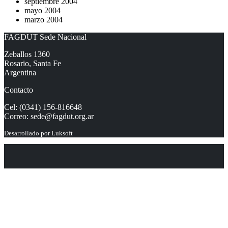
septiembre 2004
mayo 2004
marzo 2004
FAGDUT Sede Nacional
Zeballos 1360
Rosario, Santa Fe
Argentina
Contacto
Cel: (0341) 156-816648
Correo:
sede@fagdut.org.ar
Desarrollado por
Luksoft